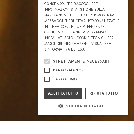
CONSENSO, PER RACCOGLIERE
INFORMAZIONI STATISTICHE SULLA
NAVIGAZIONE DEL SITO E PER MOSTRARTI
MESSAGGI PUBBLICITARI PERSONALIZZATI E
IN LINEA CON LE TUE PREFERENZE.
CHIUDENDO IL BANNER VERRANNO
INSTALLATI SOLO I COOKIE TECNICI. PER
MAGGIORI INFORMAZIONI, VISUALIZZA
L’INFORMATIVA ESTESA
STRETTAMENTE NECESSARI
PERFORMANCE
TARGETING
ACCETTA TUTTO
RIFIUTA TUTTO
MOSTRA DETTAGLI
Strettamente necessari
Performance
Aperto