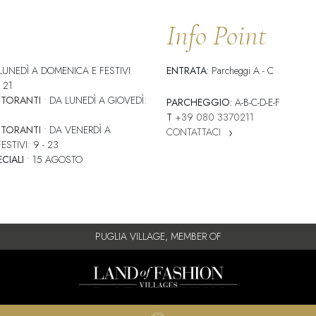
Info Point
LUNEDÌ A DOMENICA E FESTIVI
ENTRATA:
Parcheggi A - C
 21
STORANTI
•
DA LUNEDÌ A GIOVEDÌ:
PARCHEGGIO:
A-B-C-D-E-F
T
+39 080 3370211
STORANTI
•
DA VENERDÌ A
CONTATTACI
STIVI: 9 - 23
CIALI
• 15 AGOSTO
PUGLIA VILLAGE, MEMBER OF