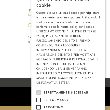
ITALIAN
cookie
Lasciati
ENGLISH
Questo sito web utilizza i cookie per migliorare
la tua esperienza di navigazione. Utilizzando il
coccolare
nostro sito web acconsenti a tutti i cookie in
conformità con la nostra policy per i cookie.
UTILIZZIAMO COOKIE(*), ANCHE DI TERZE
Iscriviti alla newsletter per avere
PARTI, PER GARANTIRE IL BUON
FUNZIONAMENTO DEL SITO E, PREVIO
vantaggi esclusivi
CONSENSO, PER RACCOGLIERE
INFORMAZIONI STATISTICHE SULLA
NAVIGAZIONE DEL SITO E PER MOSTRARTI
MESSAGGI PUBBLICITARI PERSONALIZZATI E
IN LINEA CON LE TUE PREFERENZE.
CHIUDENDO IL BANNER VERRANNO
INSTALLATI SOLO I COOKIE TECNICI. PER
MAGGIORI INFORMAZIONI, VISUALIZZA
L’INFORMATIVA ESTESA
STRETTAMENTE NECESSARI
PERFORMANCE
TARGETING